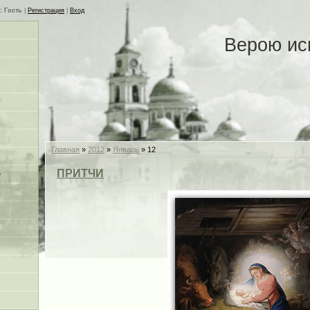
с
Гость
|
Регистрация
|
Вход
Верою ис
Главная
»
2012
»
Январь
»
12
ПРИТЧИ
е