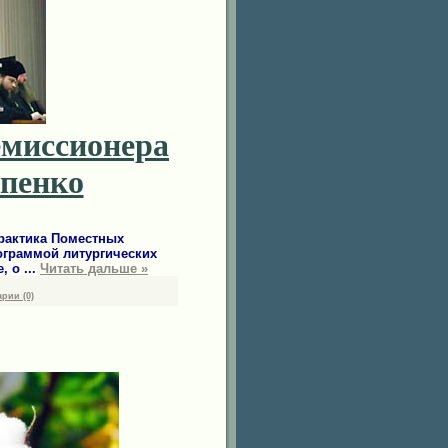
емиссионера
рпенко
практика Поместных
ограммой литургических
е, о
...
Читать дальше »
рии (0)