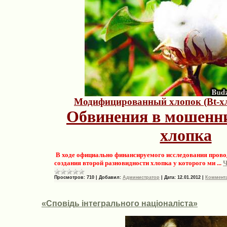
Модифицированный хлопок (Bt-хл
Обвинения в мошенни
хлопка
В ходе официально финансируемого исследования прово
создания второй разновидности хлопка у которого ми
...
Ч
Просмотров:
710
|
Добавил:
Администратор
|
Дата:
12.01.2012
|
Коммента
«Сповідь інтегрального націоналіста»