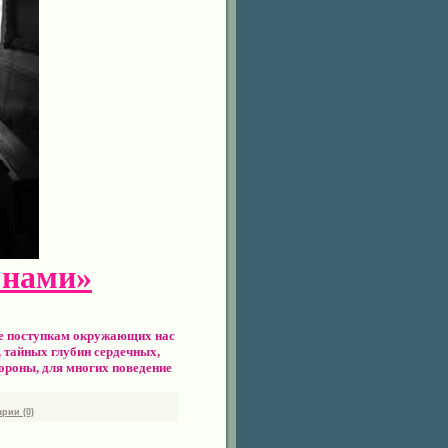
с нами»
ие поступкам окружающих нас
, тайных глубин сердечных,
тороны, для многих поведение
рии (0)