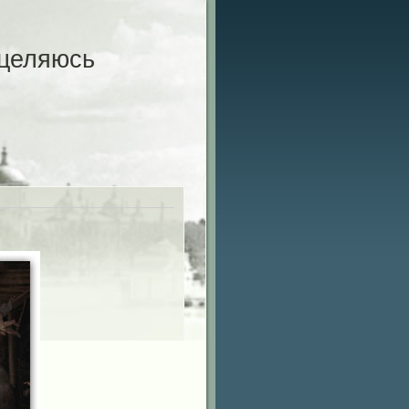
целяюсь