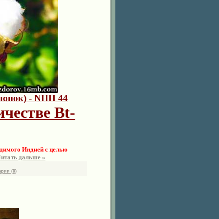
опок) - NHH 44
честве Bt-
димого Индией с целью
итать дальше »
рии (0)