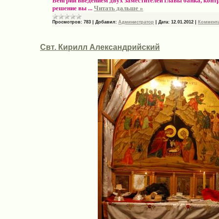
Венгрии введением двух заместителей главы банка, кон
решение вы
...
Читать дальше »
Просмотров:
783
|
Добавил:
Администратор
|
Дата:
12.01.2012
|
Коммента
Свт. Кирилл Александрийский