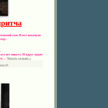
притча
ленький сын. И вот накануне
отцу:
.
все нет никого. И вдруг видит
ку,
...
Читать дальше »
рии (0)