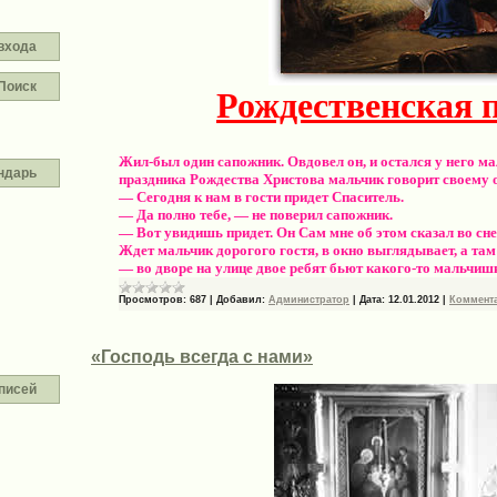
входа
Поиск
Рождественская 
Жил-был один сапожник. Овдовел он, и остался у него ма
ндарь
праздника Рождества Христова мальчик говорит своему 
— Сегодня к нам в гости придет Спаситель.
— Да полно тебе, — не поверил сапожник.
— Вот увидишь придет. Он Сам мне об этом сказал во сне
Ждет мальчик дорогого гостя, в окно выглядывает, а там 
— во дворе на улице двое ребят бьют какого-то мальчиш
Просмотров:
687
|
Добавил:
Администратор
|
Дата:
12.01.2012
|
Коммента
«Господь всегда с нами»
писей