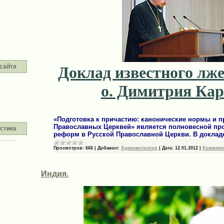
сайта
Доклад известного лж
о. Димитрия Ка
«Подготовка к причастию: канонические нормы и 
Православных Церквей» является полновесной пр
стика
реформ в Русской Православной Церкви. В доклад
Просмотров:
666
|
Добавил:
Администратор
|
Дата:
12.01.2012
|
Коммента
Индия.