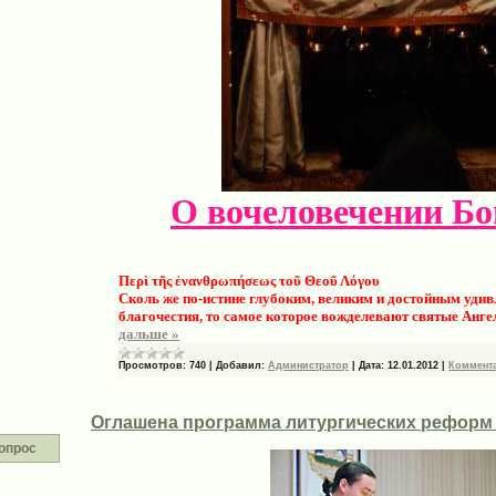
О вочеловечении Бо
Περὶ τῆς ἐνανθρωπήσεως τοῦ Θεοῦ Λόγου
Сколь же по-истине глубоким, великим и достойным удив
благочестия, то самое которое вожделевают святые Анге
дальше »
Просмотров:
740
|
Добавил:
Администратор
|
Дата:
12.01.2012
|
Коммента
Оглашена программа литургических реформ 
опрос