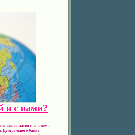
й и с нами?
енения, согласно с законом о
ь Центрального банка