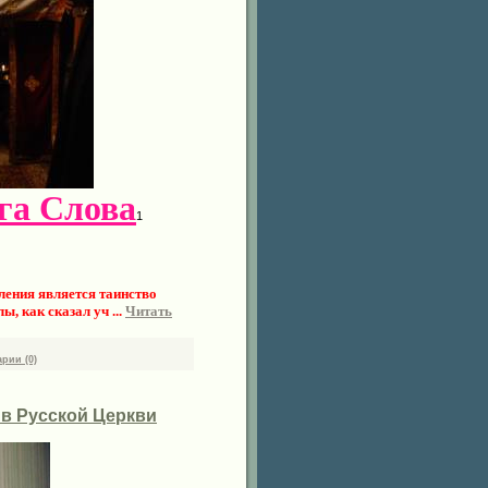
га Слова
1
ления является таинство
лы, как сказал уч
...
Читать
рии (0)
в Русской Церкви