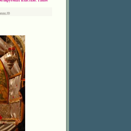
тролируемых властью. Такое
рии (0)