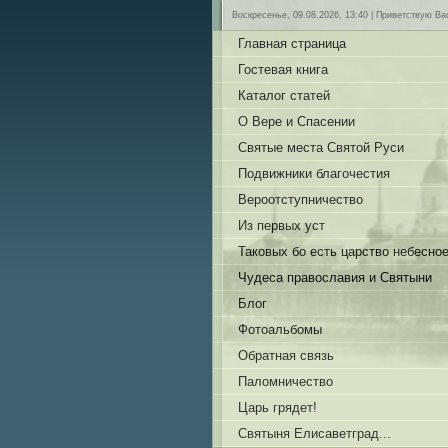
Воскресенье, 09.08.2026, 13:40 |
Приветствую Ва
Главная страница
Гостевая книга
Каталог статей
О Вере и Спасении
Святые места Святой Руси
Подвижники благочестия
Вероотступничество
Из первых уст
Таковых бо есть царство небесно
Чудеса православия и Святыни
Блог
Фотоальбомы
Обратная связь
Паломничество
Царь грядет!
Святыня Елисаветград...