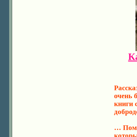
К
Расска
очень 
книги 
доброд
… Помн
которы