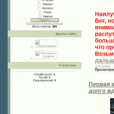
Отлично
Хорошо
Неплохо
Плохо
Наилу
Ужасно
Бог, н
Результаты
|
Архив опросов
вниман
Всего ответов:
384
распу
Друзья сайта
больше
что пр
Возьме
дальш
Статистика
Просмотро
Онлайн всего:
1
Гостей:
1
Пользователей:
0
Первая 
долго жд