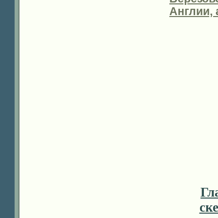
Англии, 
Гл
ск