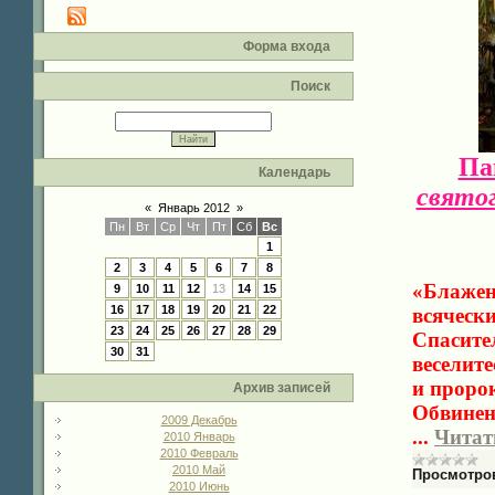
Форма входа
Поиск
Па
Календарь
святог
«
Январь 2012
»
Пн
Вт
Ср
Чт
Пт
Сб
Вс
1
2
3
4
5
6
7
8
«Блаженн
9
10
11
12
13
14
15
16
17
18
19
20
21
22
всячески
23
24
25
26
27
28
29
Спасите
30
31
веселите
и проро
Архив записей
Обвинени
2009 Декабрь
...
Читат
2010 Январь
2010 Февраль
2010 Май
Просмотро
2010 Июнь