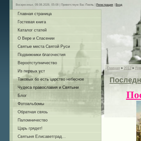
Воскресенье, 09.08.2026, 05:08 |
Приветствую Вас
Гость
|
Регистрация
|
Вход
Главная страница
Гостевая книга
Каталог статей
О Вере и Спасении
Святые места Святой Руси
Подвижники благочестия
Вероотступничество
Главная
»
2012
»
Янв
Из первых уст
Последн
Таковых бо есть царство небесное
Чудеса православия и Святыни
По
Блог
Фотоальбомы
Обратная связь
Паломничество
Царь грядет!
Святыня Елисаветград...