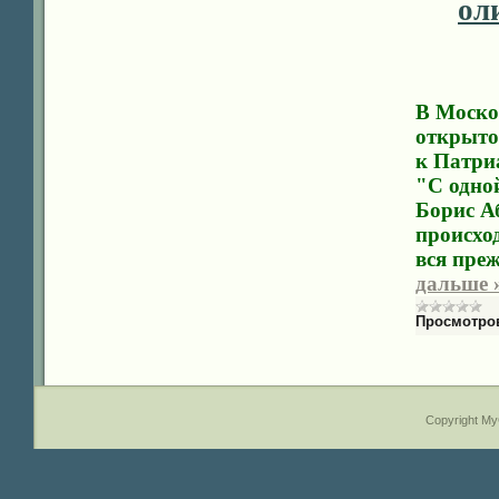
ол
В Моско
открыто
к Патри
"С одно
Борис А
происхо
вся преж
дальше 
Просмотро
Copyright M