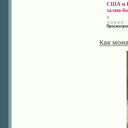
США и В
залив б
»
Просмотро
Как мона