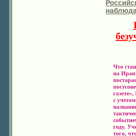
Российск
наблюда
безу
Что ста
на Иран
постара
постсове
газете»
с учето
название
тактиче
событие
году. У
того, чт